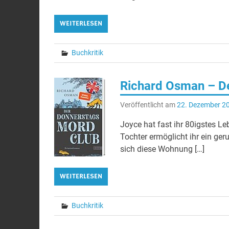
WEITERLESEN
Buchkritik
Richard Osman – D
Veröffentlicht am
22. Dezember 2
Joyce hat fast ihr 80igstes Le
Tochter ermöglicht ihr ein ge
sich diese Wohnung […]
WEITERLESEN
Buchkritik