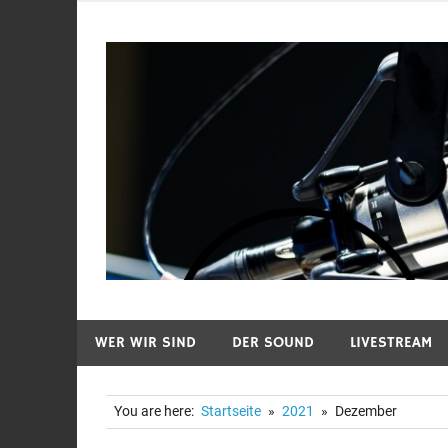
Zum
Inhalt
springen
WER WIR SIND
DER SOUND
LIVESTREAM
You are here:
Startseite
2021
Dezember