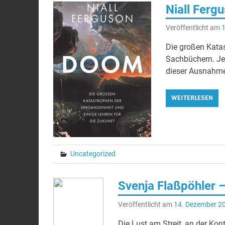
Niall Ferg
Veröffentlicht am
1
Die großen Kata
Sachbüchern. Jet
dieser Ausnahmes
WEITERLESEN
Uncategorized
Svenja Flaßpöhler –
Veröffentlicht am
14. Dezember 2
Die Lust am Streit, an der Kon