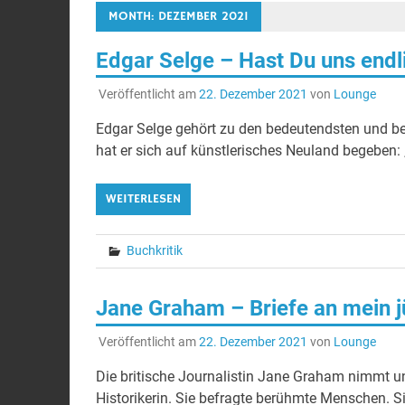
MONTH: DEZEMBER 2021
Edgar Selge – Hast Du uns endl
Veröffentlicht am
22. Dezember 2021
von
Lounge
Edgar Selge gehört zu den bedeutendsten und be
hat er sich auf künstlerisches Neuland begeben: „
WEITERLESEN
Buchkritik
Jane Graham – Briefe an mein j
Veröffentlicht am
22. Dezember 2021
von
Lounge
Die britische Journalistin Jane Graham nimmt uns
Historikerin. Sie befragte berühmte Menschen. Sie