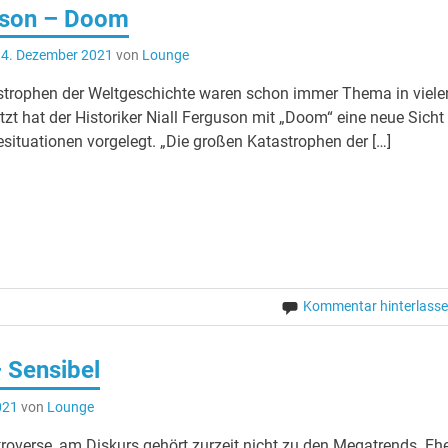
uson – Doom
4. Dezember 2021
von
Lounge
strophen der Weltgeschichte waren schon immer Thema in viele
zt hat der Historiker Niall Ferguson mit „Doom“ eine neue Sicht
ituationen vorgelegt. „Die großen Katastrophen der […]
Kommentar hinterlass
 Sensibel
021
von
Lounge
troverse, am Diskurs gehört zurzeit nicht zu den Megatrends. Eh