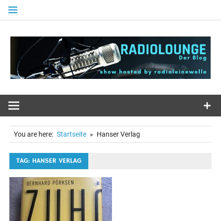
Zum
Inhalt
springen
You are here:
Startseite
Hanser Verlag
TAG: HANSER VERLAG