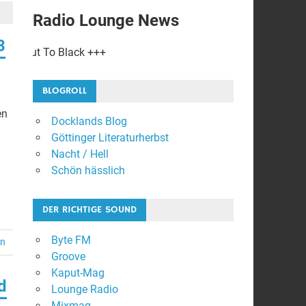
Radio Lounge News
3
lack +++
BLOGROLL
en
Docklands Blog
Göttinger Literaturherbst
Nacht / Hell
Schön hässlich
DER RICHTIGE SOUND
Byte FM
en
Groove
Kaput-Mag
d
Lounge Radio
Mixmag