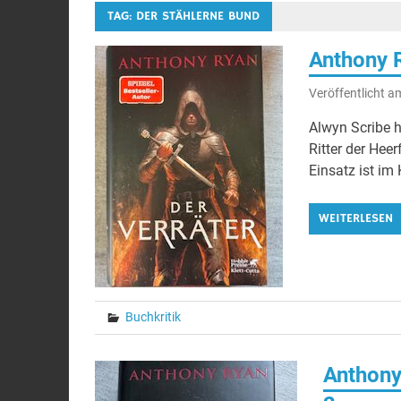
TAG: DER STÄHLERNE BUND
Anthony R
Veröffentlicht 
Alwyn Scribe h
Ritter der Hee
Einsatz ist im 
WEITERLESEN
Buchkritik
Anthony