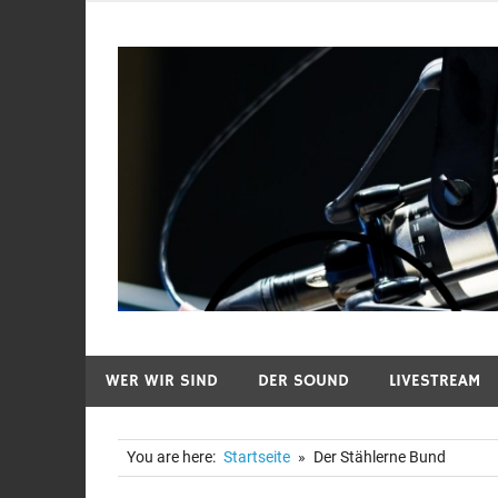
Zum
Inhalt
springen
WER WIR SIND
DER SOUND
LIVESTREAM
You are here:
Startseite
Der Stählerne Bund