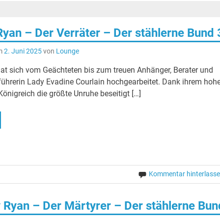
yan – Der Verräter – Der stählerne Bund 
+++ Album der Woche: Barry Adamson – Cut To B
am
2. Juni 2025
von
Lounge
at sich vom Geächteten bis zum treuen Anhänger, Berater und
rführerin Lady Evadine Courlain hochgearbeitet. Dank ihrem hoh
Königreich die größte Unruhe beseitigt […]
Kommentar hinterlass
 Ryan – Der Märtyrer – Der stählerne Bun