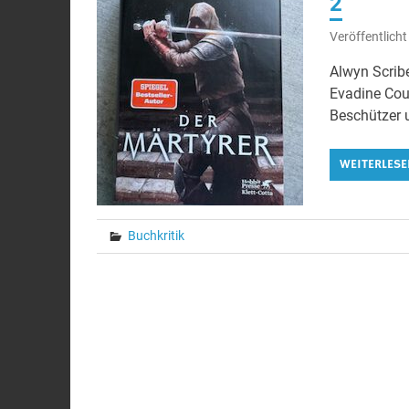
2
Veröffentlich
Alwyn Scribe
Evadine Cour
Beschützer u
WEITERLESE
Buchkritik