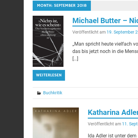
MONTH: SEPTEMBER 2018
Michael Butter – Nic
Veröffentlicht am
19. September 
„Man spricht heute vielfach vo
das bis jetzt noch in die Mensc
[…]
WEITERLESEN
Buchkritik
Katharina Adler
Veröffentlicht am
11. Sep
Ida Adler ist unter de