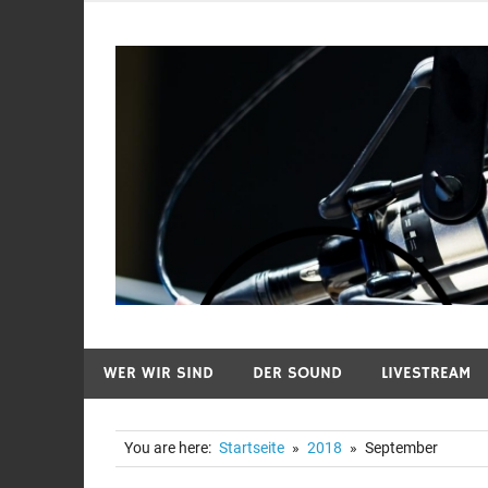
Zum
Inhalt
springen
WER WIR SIND
DER SOUND
LIVESTREAM
You are here:
Startseite
2018
September