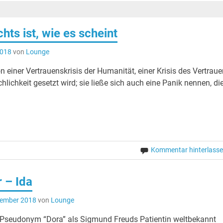
hts ist, wie es scheint
+++ Album der Woche: Barry Adamson – Cut To 
2018
von
Lounge
n einer Vertrauenskrisis der Humanität, einer Krisis des Vertraue
hlichkeit gesetzt wird; sie ließe sich auch eine Panik nennen, di
Kommentar hinterlass
 – Ida
tember 2018
von
Lounge
m Pseudonym “Dora” als Sigmund Freuds Patientin weltbekannt