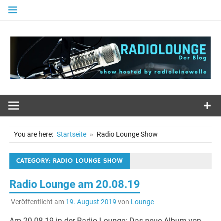
Zum
Inhalt
springen
You are here:
Startseite
Radio Lounge Show
CATEGORY: RADIO LOUNGE SHOW
Radio Lounge am 20.08.19
Veröffentlicht am
19. August 2019
von
Lounge
Am 20.08.19 in der Radio Lounge: Das neue Album von