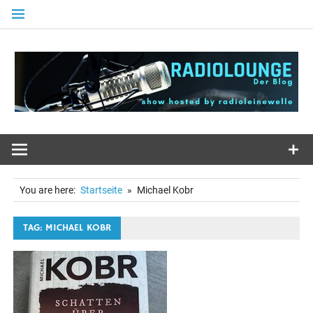
Zum
Inhalt
springen
You are here:
Startseite
Michael Kobr
TAG: MICHAEL KOBR