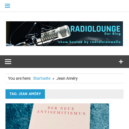
Zum
Inhalt
springen
You are here:
Startseite
Jean Améry
TAG: JEAN AMÉRY