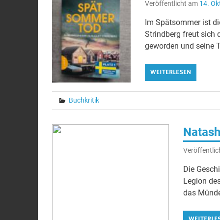
Veröffentlicht am
14. Ok
Im Spätsommer ist die
Strindberg freut sich
geworden und seine To
WEITERLESEN
Buchkritik
Natash
Veröffentli
Die Geschi
Legion des
das Mündel
WEITERLE