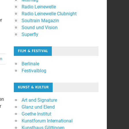
Radio Leinewelle
Radio Leinewelle Clubnight
r
Soultrain Magazin
Sound und Vision
Superfly
FILM & FESTIVAL
en
Berlinale
Festivalblog
KUNST & KULTUR
en
Art and Signature
r
Glanz und Elend
Goethe Institut
Kunstforum International
Kunsthaus Göttingen