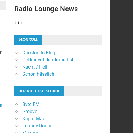
Radio Lounge News
+++ Album der Woc
BLOGROLL
en
Docklands Blog
Göttinger Literaturherbst
Nacht / Hell
Schön hässlich
DER RICHTIGE SOUND
Byte FM
en
Groove
Kaput-Mag
Lounge Radio
Mixmag