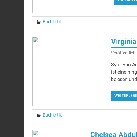
Buchkritik
Virgini
Veröffentlich
Sybil van An
ist eine hin
belesen und
WEITERLES
Buchkritik
Chelsea Abdul