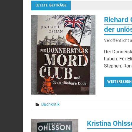
LETZTE BEITRÄGE
Richard
der unlö
Veröffentlicht
Der Donnersta
haben. Für El
Stephen. Ron 
WEITERLESEN
Buchkritik
Kristina Ohl