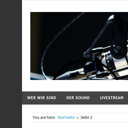
Zum
Inhalt
springen
WER WIR SIND
DER SOUND
LIVESTREAM
You are here:
Startseite
Seite 2