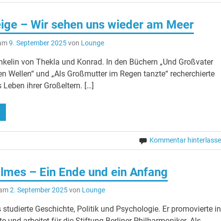
ige – Wir sehen uns wieder am Meer
 am
9. September 2025
von
Lounge
 Enkelin von Thekla und Konrad. In den Büchern „Und Großvater
en Wellen“ und „Als Großmutter im Regen tanzte“ recherchierte
 Leben ihrer Großeltern. […]
N
Kommentar hinterlass
ilmes – Ein Ende und ein Anfang
t am
2. September 2025
von
Lounge
 studierte Geschichte, Politik und Psychologie. Er promovierte in
e und arbeitet für die Stiftung Berliner Philharmoniker. Als