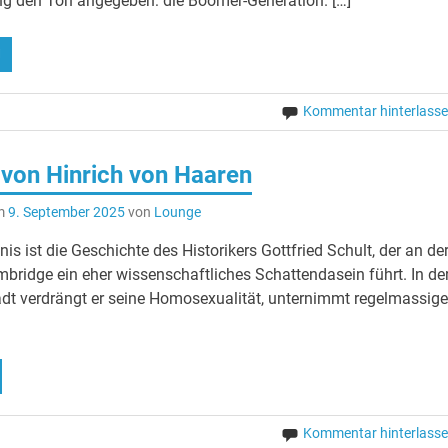
ng den Ton angegeben: die Boomer-Generation. […]
N
Kommentar hinterlass
 von Hinrich von Haaren
am
9. September 2025
von
Lounge
is ist die Geschichte des Historikers Gottfried Schult, der an de
mbridge ein eher wissenschaftliches Schattendasein führt. In de
adt verdrängt er seine Homosexualität, unternimmt regelmassige
Kommentar hinterlass